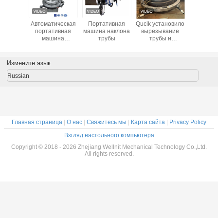
лодный
Автоматическая
Портативная
Qucik установило
Холод
аковины
портативная
машина наклона
вырезывание
вырезы
наклона
машина
трубы
трубы и
труб
а трубы
холодного
скашивая
скаши
веющей
вырезывания
машину
маши
 305mm
трубы скашивая
Измените язык
для тяжелых
труб стены
Russian
Главная страница
|
О нас
|
Свяжитесь мы
|
Карта сайта
|
Privacy Policy
Взгляд настольного компьютера
Copyright © 2018 - 2026 Zhejiang Wellnit Mechanical Technology Co.,Ltd.
All rights reserved.