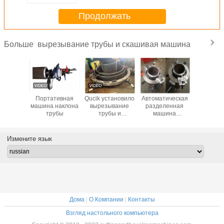
Продолжать
вырезывание трубы и скашивая машина
Больше
ическая
Портативная
Qucik установило
Автоматическая
Холод
тивная
машина наклона
вырезывание
разделенная
вырезы
ина
трубы
трубы и
машина
труб
дного
скашивая
холодного
скаши
ывания
машину
вырезывания
маши
кашивая
трубы скашивая
Измените язык
яжелых
стены
Дома
|
О Компании
|
Контакты
Взгляд настольного компьютера