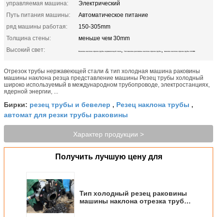
управляемая машина:
Электрический
Путь питания машины:
Автоматическое питание
ряд машины работая:
150-305mm
Толщина стены:
меньше чем 30mm
Высокий свет:
,
,
Машина наклона отрезка трубы нержавеющей стали
Тип машина раковины наклона отрезка трубы
машина наклона отрезка трубы 305mm
Отрезок трубы нержавеющей стали & тип холодная машина раковины
машины наклона резца представление машины Резец трубы холодный
широко используемый в международном трубопроводе, электростанциях,
ядерной энергии, ...
резец трубы и бевелер
Резец наклона трубы
Бирки:
,
,
автомат для резки трубы раковины
Характер продукции >
Получить лучшую цену для
Тип холодный резец раковины
машины наклона отрезка трубы
нержавеющей стали 305mm