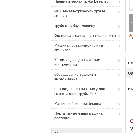
Пневматическая труба Бевелер
машина электрической трубы
скашивая
труба калибруя машину
Филировальная машина края плиты
Машина портативной плиты
скашивая
Хандхэльд гидравлические
Сп
инструменты
OD
оборудование заварки и
вырезывания
Станок для скашивания углов
Вы
вырезывания трубы КНК
Машина облицовки фланца
Портативная линия машина
расточкой
О
Э