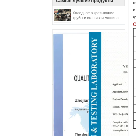
Самые лучшие продукты
п
и
Холодное вырезывание
ч
трубы и скашивая машина
С