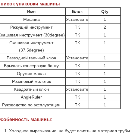
писок упаковки машины
Имя
Блок
Qty
Машина
Установите
1
Режущий инструмент
ПК
2
Скашивая инструмент (30degree)
ПК
1
Скашивая инструмент
ПК
1
(37.5degree)
Разводной гаечный ключ
Установите
1
Брызгать консервную банку
ПК
1
Оружие масла
ПК
1
Резиновый молоток
ПК
1
Квадратный ключ
Установите
1
AngleRuler
ПК
1
Руководство по эксплуатации
ПК
1
собенность машины:
Холодное вырезывание, не будет влиять на материал трубы.