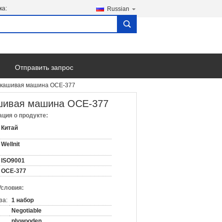
ка:
Russian
search
Отправить запрос
 скашивая машина OCE-377
ашивая машина OCE-377
ция о продукте:
Китай
Wellnit
ISO9001
OCE-377
Условия:
за:
1 набор
Negotiable
plywooden