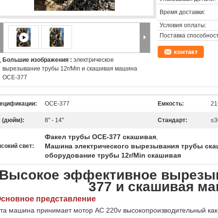
Время доставки:
Условия оплаты:
Поставка способност
контакт
Большие изображения :
электрическое
вырезывание трубы 12r/Min и скашивая машина
OCE-377
ецификации:
OCE-377
Емкость:
21
 (дюйм):
8" - 14"
Стандарт:
≤3
Факел трубы OCE-377 скашивая
,
Машина электрического вырезывания трубы ск
сокий свет:
оборудование трубы 12r/Min скашивая
Высокое эффективное вырезы
377 и скашивая м
сновное представление
та машина принимает мотор AC 220v высокопроизводительный как 