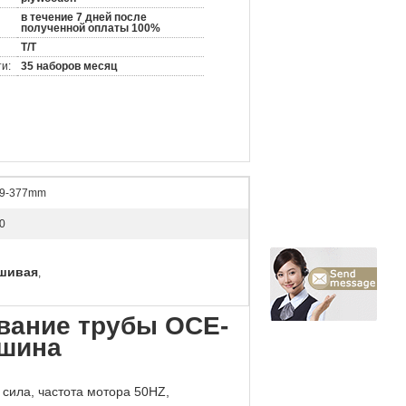
в течение 7 дней после
полученной оплаты 100%
T/T
и:
35 наборов месяц
9-377mm
0
ашивая
,
вание трубы OCE-
ашина
сила, частота мотора 50HZ,