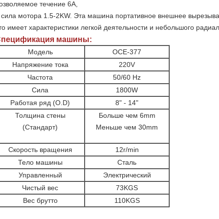
озволяемое течение 6A,
 сила мотора 1.5-2KW. Эта машина портативное внешнее вырезыва
то имеет характеристики легкой деятельности и небольшого радиал
пецификация машины:
Модель
OCE-377
Напряжение тока
220V
Частота
50/60 Hz
Сила
1800W
Работая ряд (O.D)
8" - 14"
Толщина стены
Больше чем 6mm
(Стандарт)
Меньше чем 30mm
Скорость вращения
12r/min
Тело машины
Сталь
Управленный
Электрический
Чистый вес
73KGS
Вес брутто
110KGS