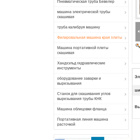
Пневматическая труба Бевелер
машина электрической трубы
скашивая
труба калибруя машину
Филировальная машина края плиты
Машина портативной плиты
скашивая
Хандхэльд гидравлические
инструменты
Эл
оборудование заварки и
вырезывания
ши
Станок для скашивания углов
вырезывания трубы КНК
Вы
Машина облицовки фланца
Портативная линия машина
расточкой