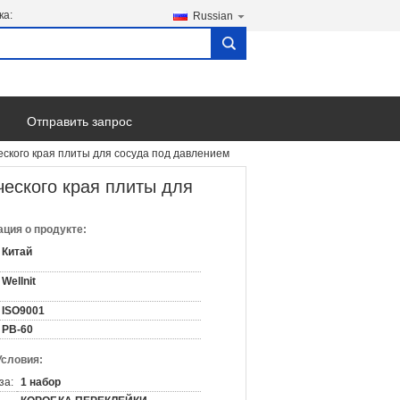
ка:
Russian
search
Отправить запрос
кого края плиты для сосуда под давлением
еского края плиты для
ция о продукте:
Китай
Wellnit
ISO9001
PB-60
Условия:
за:
1 набор