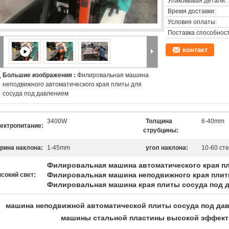
Упаковывая детали:
Время доставки:
Условия оплаты:
Поставка способност
контакт
Большие изображения :
Филировальная машина
неподвижного автоматического края плиты для
сосуда под давлением
3400W
Толщина
6-40mm
ектропитание:
струбцины:
рина наклона:
1-45mm
угол наклона:
10-60 ст
Филировальная машина автоматического края п
Филировальная машина неподвижного края пли
сокий свет:
Филировальная машина края плиты сосуда под 
машина неподвижной автоматической плиты сосуда под д
машины стальной пластины высокой эффект