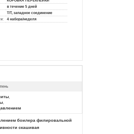
КОРОБКА ПЕРЕКЛЕЙКИ
в течение 5 дней
T/T, западное соединение
и:
4 набора/неделя
епень
литы
,
ты
,
давлением
авлением боилера филировальной
ивности скашивая