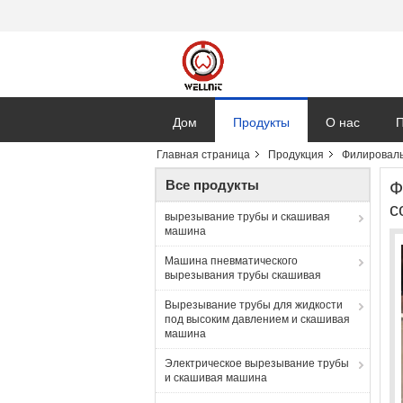
Дом
Продукты
О нас
П
Главная страница
Продукция
Филироваль
Все продукты
Ф
с
вырезывание трубы и скашивая
машина
Машина пневматического
вырезывания трубы скашивая
Вырезывание трубы для жидкости
под высоким давлением и скашивая
машина
Электрическое вырезывание трубы
и скашивая машина