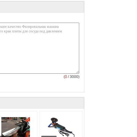
(
0
/ 3000)