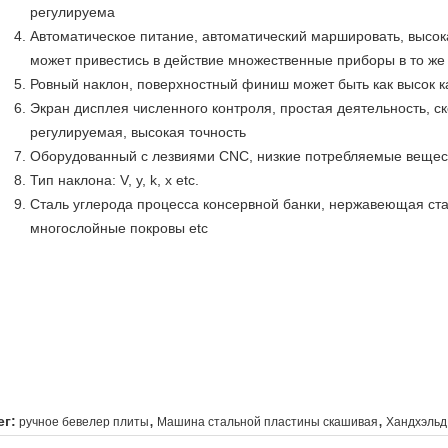
регулируема
Автоматическое питание, автоматический маршировать, высок
может привестись в действие множественные приборы в то же
Ровный наклон, поверхностный финиш может быть как высок к
Экран дисплея численного контроля, простая деятельность, с
регулируемая, высокая точность
Оборудованный с лезвиями CNC, низкие потребляемые вещес
Тип наклона: V, y, k, x etc.
Сталь углерода процесса консервной банки, нержавеющая стал
многослойные покровы etc
,
,
ег:
ручное бевелер плиты
Машина стальной пластины скашивая
Хандхэльд