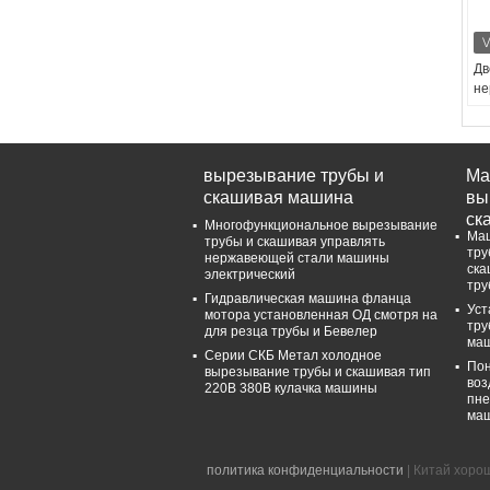
Дв
не
ск
10
фи
ма
вырезывание трубы и
Ма
Пр
скашивая машина
вы
Wo
ск
Многофункциональное вырезывание
Ск
Маш
трубы и скашивая управлять
60
тру
нержавеющей стали машины
По
ска
электрический
тру
ме
Гидравлическая машина фланца
об
Уст
мотора установленная ОД смотря на
1 
тру
для резца трубы и Бевелер
маш
То
Серии СКБ Метал холодное
об
Пон
вырезывание трубы и скашивая тип
воз
ма
220В 380В кулачка машины
пне
маш
политика конфиденциальности
| Китай хорош