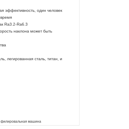
ая эффективность, один человек
 время
ак Ra3.2-Ra6.3
корость наклона может быть
тва
ь, легированная сталь, титан, и
 филировальная машина