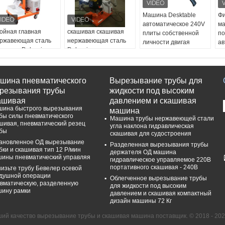
Машина Desktable
Фи
автоматическое 240V
м
ойная главная
скашивая скашивая
плиты собственной
по
ржавеющая сталь
нержавеющая сталь
личности двигая
ав
ашивая Deburring
Deburring машины
скашивая
60
50rpm
90Degree
Тип::
машина трубы
пл
лировальной
автоматическая
скашивая
ли
шины края плиты
двойная главная
Напряжение тока::
Т
шина пневматического
Вырезывание трубы для
именение::
Применение::
220-240V
Уг
резывания трубы
жидкости под высоким
rkpiece металла
Workpiece металла
Ключевые пункты
Уп
ашивая
давлением и скашивая
ашивая угол::
0-
Скашивая угол::
0-
продажи::
Высокий
Эл
ина быстрого вырезывания
машина
°
90°
уровень безопасности
Па
бы силы пневматического
Машина трубы нержавеющей стали
двергая
Подвергая
шивая, пневматический резец
Расклассифицированная
сл
угла наклона гидравлическая
бы
ханической
механической
сила::
1400W
скашивая для судостроения
работке скорость::
обработке скорость::
ановленное ОД вырезывание
Разделенная вырезывания трубы
м/мин
1 м/мин
бки и скашивая тип 12 Р/мин
держателя ОД машина
ины пневматический управляя
лщина
Толщина
гидравлическое управляемое 220В
рабатываемого
обрабатываемого
портативного скашивая - 240В
изьте трубу Бевелер осевой
душной операции
териала::
60mm
материала::
100MM
Облегченное вырезывание трубы
вматическую, разделенную
для жидкости под высоким
ину рамки
давлением и скашивая компактный
дизайн машины 72 Кг
ий качество вырезывание трубы и скашивая машина поставщик. © 2018 - 2023 