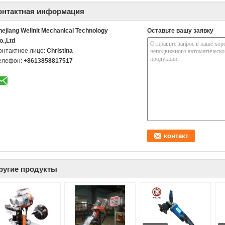
онтактная информация
hejiang Wellnit Mechanical Technology
Оставьте вашу заявку
o.,Ltd
онтактное лицо:
Christina
елефон:
+8613858817517
ругие продукты