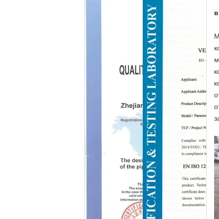
в
М
к
м
к
к
о
о
з