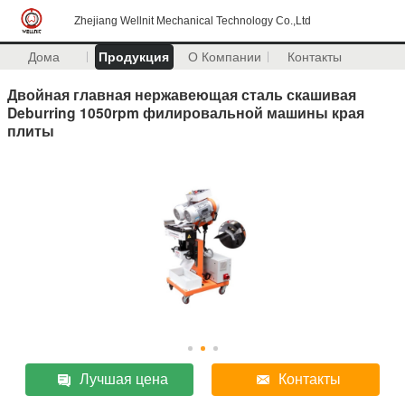
Zhejiang Wellnit Mechanical Technology Co.,Ltd
Дома
Продукция
О Компании
Контакты
Двойная главная нержавеющая сталь скашивая
Deburring 1050rpm филировальной машины края
плиты
Лучшая цена
Контакты