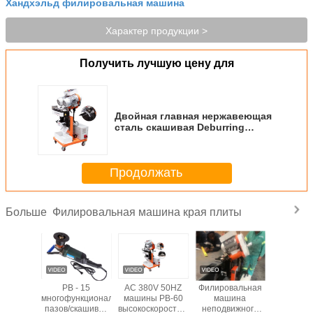
Хандхэльд филировальная машина
Характер продукции >
Получить лучшую цену для
Двойная главная нержавеющая
сталь скашивая Deburring
1050rpm филировальной
машины края плиты
Продолжать
Филировальная машина края плиты
Больше
вальная
PB - 15
AC 380V 50HZ
Филировальная
скаши
а 80mm
многофункциональных
машины PB-60
машина
скаши
тивное
пазов/скашивая
высокоскоростной
неподвижного
нержав