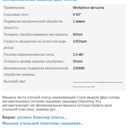
Применение::
Workpiece металла
Скашивая угол::
0-60°
Подвергая механической обработке
1 м/мин
скорость::
Толщина обрабатываемого материала::
60mm
Скорость вращения на холостом ходе
1050rpm
резца::
Расклассифицированная сила::
3,4 кВт
Отбирать кромку ширина зазубрины::
55mm
Минимальная подвергая механической
100MM
обработке ширина::
Высокий свет:
,
,
Филировальная машина 60mm края плиты
Скашивая Deburring филировальная машина края плиты
филировальная машина края плиты 1050rpm
Машина листа плоской плиты нержавеющей стали медали Двух-головы
автоматического питания скашивая скашивая Deburring Это
автоматический тип филировальная машина путешествовать края
стальной пластины, никакая руч...
ручное бевелер плиты
Бирки:
,
Машина стальной пластины скашивая
,