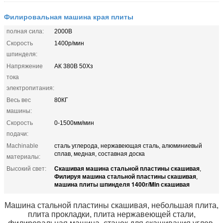
Филировальная машина края плиты
полная сила:
2000В
Скорость
1400р/мин
шпинделя:
Напряжение
АК 380В 50Хз
тока
электропитания:
Весь вес
80КГ
машины:
Скорость
0-1500мм/мин
подачи:
Machinable
сталь углерода, нержавеющая сталь, алюминиевый
сплав, медная, составная доска
материалы:
Скашивая машина стальной пластины скашивая
Высокий свет:
,
Филируя машина стальной пластины скашивая
,
машина плиты шпинделя 1400r/Min скашивая
Машина стальной пластины скашивая, небольшая плита,
плита прокладки, плита нержавеющей стали,