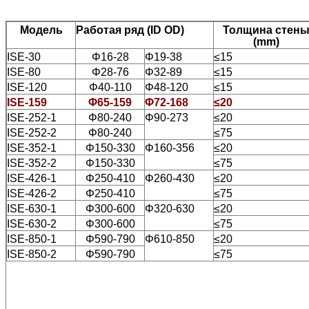
Модель
Работая ряд (ID OD)
Толщина стен
(mm)
ISE-30
Φ16-28
Φ19-38
≤15
ISE-80
Φ28-76
Φ32-89
≤15
ISE-120
Φ40-110
Φ48-120
≤15
ISE-159
Φ65-159
Φ72-168
≤20
ISE-252-1
Φ80-240
Φ90-273
≤20
ISE-252-2
Φ80-240
≤75
ISE-352-1
Φ150-330
Φ160-356
≤20
ISE-352-2
Φ150-330
≤75
ISE-426-1
Φ250-410
Φ260-430
≤20
ISE-426-2
Φ250-410
≤75
ISE-630-1
Φ300-600
Φ320-630
≤20
ISE-630-2
Φ300-600
≤75
ISE-850-1
Φ590-790
Φ610-850
≤20
ISE-850-2
Φ590-790
≤75