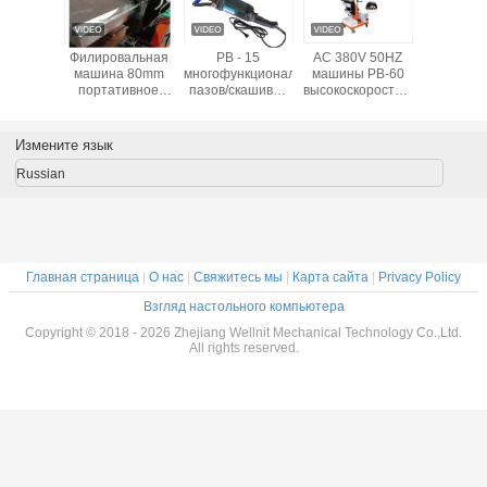
ина
Филировальная
PB - 15
AC 380V 50HZ
Двойная 
table
машина 80mm
многофункциональных
машины PB-60
нержав
ическое
портативное
пазов/скашивая
высокоскоростной
сталь ск
плиты
автоматическое
инструменты
автоматической
Debur
венной
60degree
машины
плиты скашивая
1050
и двигая
металла плиты
электрических
филиров
Измените язык
ивая
собственной
машины
личности
пли
Russian
работая
Главная страница
|
О нас
|
Свяжитесь мы
|
Карта сайта
|
Privacy Policy
Взгляд настольного компьютера
Copyright © 2018 - 2026 Zhejiang Wellnit Mechanical Technology Co.,Ltd.
All rights reserved.