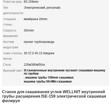
Работая ряд:
65-159mm
Тип
Электрический, penumatic
деятельности:
толщина
мембрана 20mm
стены:
Скорость
35r/min
вращения:
Костюм
проект трубопровода
индустрии:
тоже степень
30 37,5 45 15 0degree
битов:
Сила:
220в/380в/50хз
Установленные внутренние пускают скашивая машину
Высокий свет:
по трубам
машина трубы 159mm скашивая
,
,
машина трубы 35r/Min скашивая
Станок для скашивания углов WELLNIT внутренней
трубы расширения ISE-159 электрической скашивая
филируя