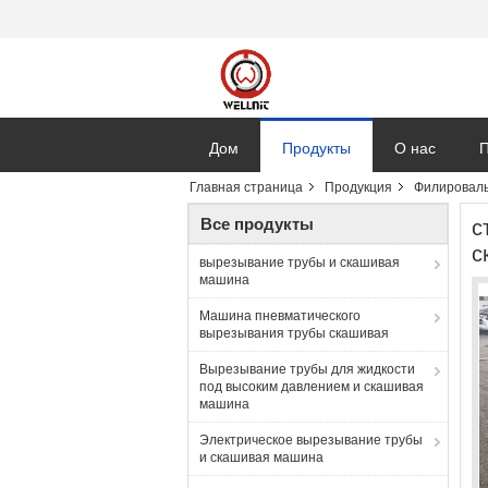
Дом
Продукты
О нас
П
Главная страница
Продукция
Филироваль
Все продукты
с
с
вырезывание трубы и скашивая
машина
Машина пневматического
вырезывания трубы скашивая
Вырезывание трубы для жидкости
под высоким давлением и скашивая
машина
Электрическое вырезывание трубы
и скашивая машина