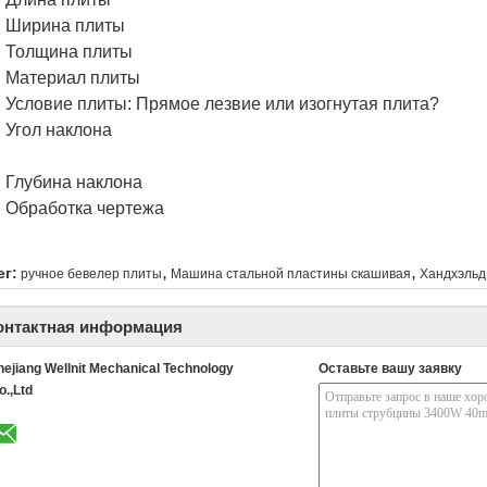
Ширина плиты
Толщина плиты
Материал плиты
Условие плиты: Прямое лезвие или изогнутая плита?
Угол наклона
Глубина наклона
Обработка чертежа
,
,
ег:
ручное бевелер плиты
Машина стальной пластины скашивая
Хандхэльд
онтактная информация
hejiang Wellnit Mechanical Technology
Оставьте вашу заявку
o.,Ltd