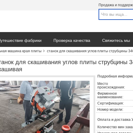
Продажа и поддерж
утешествие фабрики
Проверка качества
Свяжитесь мы
ная машина края плиты
станок для скашивания углов плиты струбцины 
танок для скашивания углов плиты струбцины
кашивая
Подробная информа
Место
происхождения:
Фирменное
наименование:
Сертификация:
Номер модели:
Оплата и доставка 
Количество мин зака