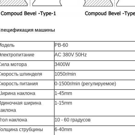
Спецификация машины
Модель
PB-60
Электропитание
AC 380V 50Hz
Сила мотора
3400W
Скорость шпинделя
1050r/min
Скорость питания
0-1500r/min (регулируемое)
Ширина наклона
1-45mm
Одиночная ширина
1-15mm
наклона
Угол наклона
10 - 60 градусов
Толщина струбцины
6-40mm