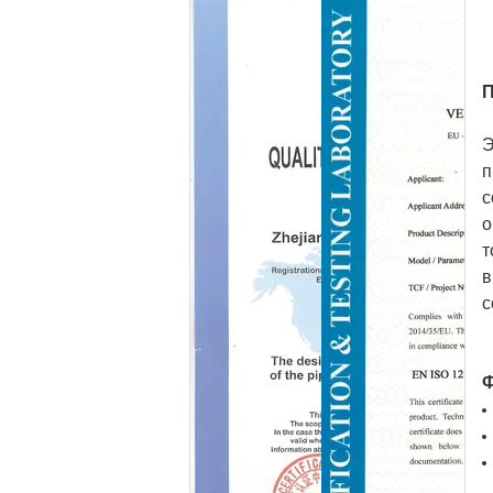
П
Э
п
с
о
т
в
с
Ф