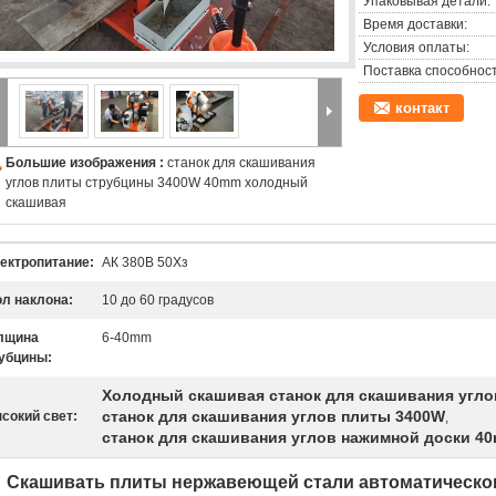
Упаковывая детали:
Время доставки:
Условия оплаты:
Поставка способност
контакт
Большие изображения :
станок для скашивания
углов плиты струбцины 3400W 40mm холодный
скашивая
ектропитание:
АК 380В 50Хз
ол наклона:
10 до 60 градусов
лщина
6-40mm
убцины:
Холодный скашивая станок для скашивания угло
станок для скашивания углов плиты 3400W
сокий свет:
,
станок для скашивания углов нажимной доски 4
Скашивать плиты нержавеющей стали автоматическог