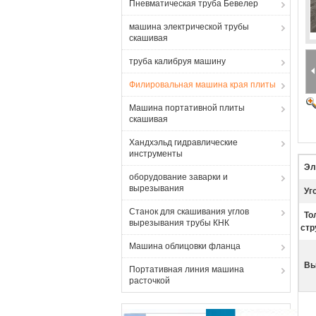
Пневматическая труба Бевелер
машина электрической трубы
скашивая
труба калибруя машину
Филировальная машина края плиты
Машина портативной плиты
скашивая
Хандхэльд гидравлические
инструменты
Эл
оборудование заварки и
вырезывания
Уг
Станок для скашивания углов
То
вырезывания трубы КНК
стр
Машина облицовки фланца
Вы
Портативная линия машина
расточкой