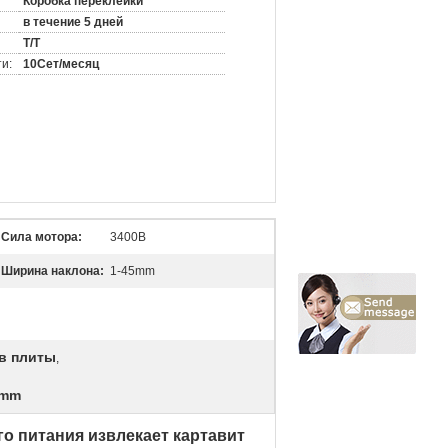
Коробка переклейки
в течение 5 дней
T/T
и:
10Сет/месяц
Сила мотора:
3400В
Ширина наклона:
1-45mm
в плиты
,
0mm
о питания извлекает картавит