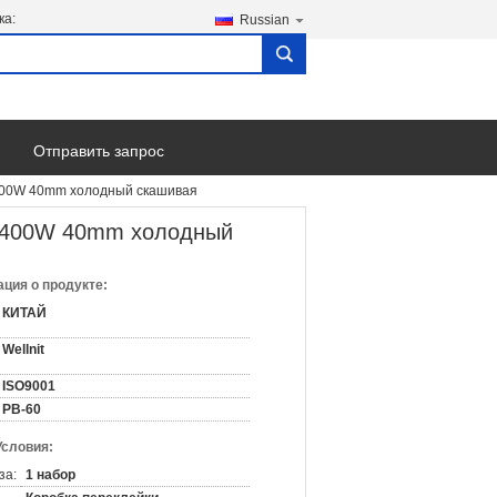
ка:
Russian
search
Отправить запрос
3400W 40mm холодный скашивая
 3400W 40mm холодный
ция о продукте:
КИТАЙ
Wellnit
ISO9001
PB-60
Условия:
за:
1 набор