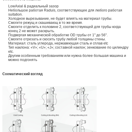
LowAxial & радиальный зазор
Небольшое работая Raduis, соответствующее для любого работая
suitation.
Холодное вырезывание, не будет влиять на материал трубы.
Смогите режущ и скашивающ в то же время.
Смогите отделить к половине 2, соответствующей для трубы когда
конец 2 не может раскрыть.
Подвергая механической обработке OD трубы от 1" до 56".
Смогите отрезать и скосить трубу любой толщины стены.
Материал: сталь углерода, нержавеющая сталь и сплав etc
Тип наклона: «V»; «U»; «J»; составной наклон; зенкование по цилиндру
etc.
Другим особенным требованиям или нужна более большая машина и
можно подгонять
Схематический взгляд