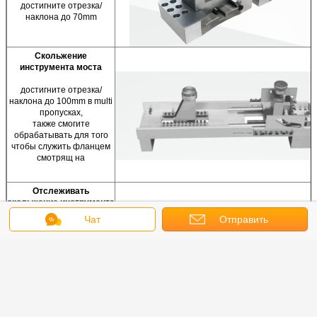
достигните отрезка/
наклона до 70mm
Скольжение
инструмента моста
достигните отрезка/
наклона до 100mm в multi
пропусках,
также смогите
обрабатывать для того
чтобы служить фланцем
смотрящ на
Отслеживать
скольжение инструмента
Чат
Отправить
O.D отслеживая
скольжение для того
запрос
чтобы возмещать потерю
из круга
перемещение трубы
вдоль O.D делает
поверхность разделки
сбалансированный
обычно для того чтобы