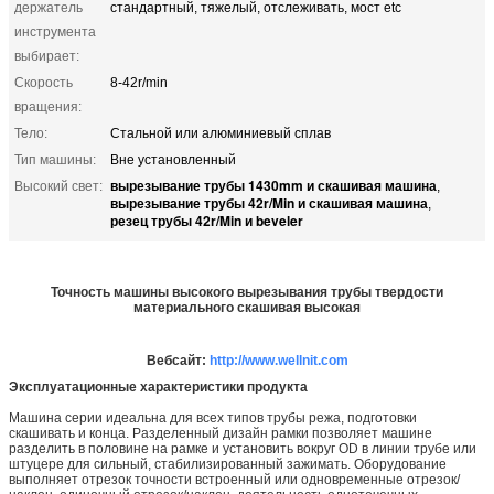
держатель
стандартный, тяжелый, отслеживать, мост etc
инструмента
выбирает:
Скорость
8-42r/min
вращения:
Тело:
Стальной или алюминиевый сплав
Тип машины:
Вне установленный
вырезывание трубы 1430mm и скашивая машина
Высокий свет:
,
вырезывание трубы 42r/Min и скашивая машина
,
резец трубы 42r/Min и beveler
Точность машины высокого вырезывания трубы твердости
материального скашивая высокая
Вебсайт:
http://www.wellnit.com
Эксплуатационные характеристики продукта
Машина серии идеальна для всех типов трубы режа, подготовки
скашивать и конца. Разделенный дизайн рамки позволяет машине
разделить в половине на рамке и установить вокруг OD в линии трубе или
штуцере для сильный, стабилизированный зажимать. Оборудование
выполняет отрезок точности встроенный или одновременные отрезок/