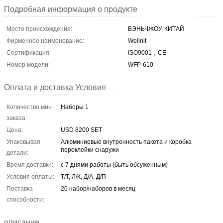
Подробная информация о продукте
Место происхождения:
ВЭНЬЧЖОУ, КИТАЙ
Фирменное наименование:
Wellnit
Сертификация:
ISO9001，CE
Номер модели:
WFP-610
Оплата и доставка Условия
Количество мин
Наборы 1
заказа:
Цена:
USD 8200 SET
Упаковывая
Алюминиевые внутренность пакета и коробка
переклейки снаружи
детали:
Время доставки:
с 7 днями работы (быть обсуженным)
Условия оплаты:
Т/Т, Л/К, Д/А, Д/П
Поставка
20 набор/наборов в месяц
способности:
описание