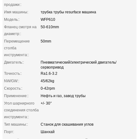
продажи::
Имя машины:
трубка трубы resurface машина
Модель::
WFP610
Фланец смотря на
50-610mm
диаметр::
Перемещение
50mm
столба
инструмента::
Двигатель::
Пневматический/электрический двигатель/
сервопривод
Точность::
Ra1.6-3.2
NW/GW::
45/62kg
Скорость::
0-42rpm
Применение::
Нефть и газ, завод трубы
Угол шарнирного
+/- 30°
соединения столба
инструмента::
Тип машины::
Станок для скашивания углов
Порт:
Шанхай