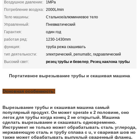
Воздушное давление:
1MPa
Потребление воздуха:
2000L/min
Тело машины:
Стальное/алюминиевое тело
Управленный:
Пневматический
Гарантия:
один год
работая ряд:
1230-1430mm
функция:
труба режа скашивать
тип деятельности:
электрический, penumatic, гидравлический
резец трубы и бевелер
Резец наклона трубы
Высокий свет:
,
Портативное вырезывание трубы и скашивая машина
Основная особенность:
Вырезывание трубы и скашивая машина самый
популярный продукт. Он может sperate к 2 половине, оно
легок для трубы когда конец 2 не открытый. Машина
сделать вырезывание и скашивать одновременно.
Инструмент не только может обрабатывать сталь углерода,
нержавеющую сталь и трубу сплава с u, v сваривая шов но
также может обрабатывать выпуклый сваренный фланец.