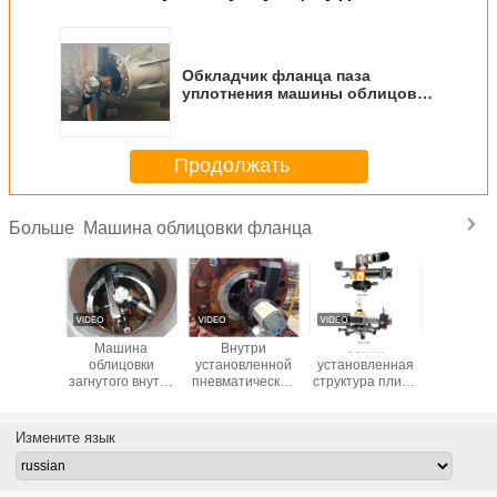
Обкладчик фланца паза
уплотнения машины облицовки
фланца теплообменного
аппарата портативный
Продолжать
Машина облицовки фланца
Больше
адчик
Машина
Внутри
50mm
Внут
привода
облицовки
установленной
установленная
установ
машины
загнутого внутрь
пневматической
структура плиты
пневмати
ки 2.0hp
фланец
машины
машины
обраб
а WFS
держателя ID
облицовки
облицовки
водора
тивный
портативная для
33r/Min фланца
фланца 42r/Min
фланца 
Измените язык
ремонта трубы
RTJ
симметричная
облиц
610mm ф
RT