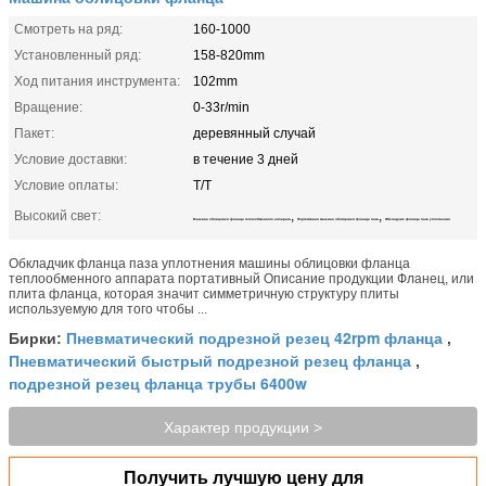
Смотреть на ряд:
160-1000
Установленный ряд:
158-820mm
Ход питания инструмента:
102mm
Вращение:
0-33r/min
Пакет:
деревянный случай
Условие доставки:
в течение 3 дней
Условие оплаты:
T/T
Высокий свет:
,
,
Машина облицовки фланца теплообменного аппарата
Портативная машина облицовки фланца паза
Обкладчик фланца паза уплотнения
Обкладчик фланца паза уплотнения машины облицовки фланца
теплообменного аппарата портативный Описание продукции Фланец, или
плита фланца, которая значит симметричную структуру плиты
используемую для того чтобы ...
Пневматический подрезной резец 42rpm фланца
Бирки:
,
Пневматический быстрый подрезной резец фланца
,
подрезной резец фланца трубы 6400w
Характер продукции >
Получить лучшую цену для