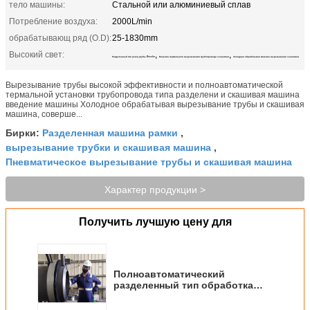
тело машины:
Стальной или алюминиевый сплав
Потребление воздуха:
2000L/min
обрабатывающ ряд (O.D):
25-1830mm
Высокий свет:
,
,
Разделенный тип резец трубы Beveler
Машина термального вырезывания трубопровода скашивая
Холодная обрабатывая машина вырезывания скашивая
Вырезывание трубы высокой эффективности и полноавтоматической
термальной установки трубопровода типа разделени и скашивая машина
введение машины Холодное обрабатывая вырезывание трубы и скашивая
машина, соверше...
Разделенная машина рамки
Бирки:
,
вырезывание трубки и скашивая машина
,
Пневматическое вырезывание трубы и скашивая машина
Характер продукции >
Получить лучшую цену для
Полноавтоматический
разделенный тип обработка
Beveler резца трубы холодная