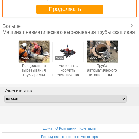
Продолжать
Больше
Машина пневматического вырезывания трубы скашивая
вленный
Разделенная
Auotomatic
Труба
Холод
скает
вырезывания
кормить
автоматического
вырезыв
ю трубку
трубы рамки
пневматическому
питания 1.0MPa
скашивая
ам рамки
машина
мотору
пневматическая
2000L/м
ления
взрывозащищенное
портативную
режа скашивая
маши
 режа
2000L/Min
машину
машину
портат
Измените язык
ивая
пневматического
облицовки
ину
скашивая
фланца
Дома
|
О Компании
|
Контакты
Взгляд настольного компьютера