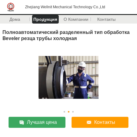
Zhejiang Wellnit Mechanical Technology Co.,Ltd
Дома
Продукция
О Компании
Контакты
Полноавтоматический разделенный тип обработка
Beveler резца трубы холодная
Лучшая цена
Контакты