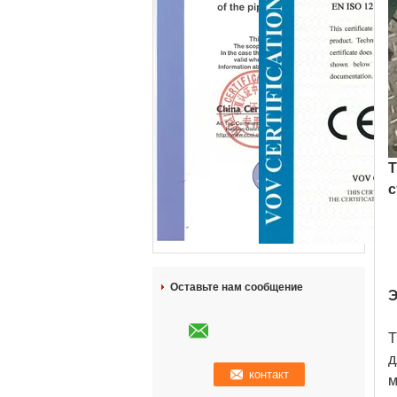
Т
с
Оставьте нам сообщение
Э
Т
д
м