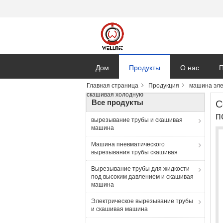
Дом
Продукты
О нас
П
Главная страница
Продукция
машина эле
скашивая холодную
Все продукты
С
п
вырезывание трубы и скашивая
машина
Машина пневматического
вырезывания трубы скашивая
Вырезывание трубы для жидкости
под высоким давлением и скашивая
машина
Электрическое вырезывание трубы
и скашивая машина