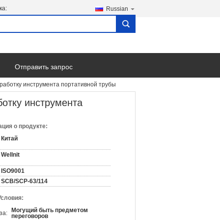
ка:
Russian
search
Отправить запрос
работку инструмента портативной трубы
ботку инструмента
ция о продукте:
Китай
Wellnit
ISO9001
SCB/SCP-63/114
Условия:
Могущий быть предметом
за:
переговоров