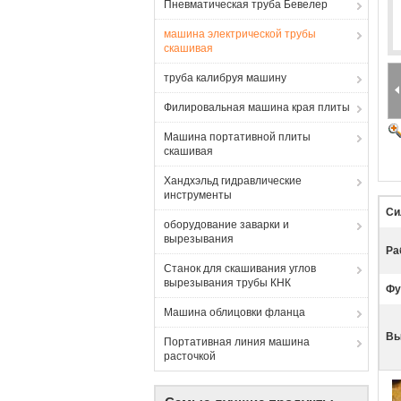
Пневматическая труба Бевелер
машина электрической трубы
скашивая
труба калибруя машину
Филировальная машина края плиты
Машина портативной плиты
скашивая
Хандхэльд гидравлические
инструменты
Си
оборудование заварки и
вырезывания
Ра
Станок для скашивания углов
вырезывания трубы КНК
Фу
Машина облицовки фланца
Вы
Портативная линия машина
расточкой