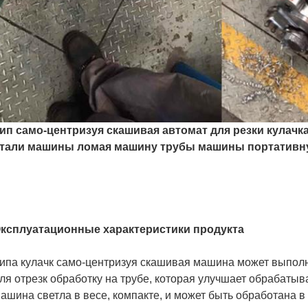
ип само-центризуя скашивая автомат для резки кулач
тали машины ломая машину трубы машины портативн
ксплуатационные характеристики продукта
ипа кулачк само-центризуя скашивая машина может выполни
ля отрезк обработку на трубе, которая улучшает обрабаты
ашина светла в весе, компакте, и может быть обработана в