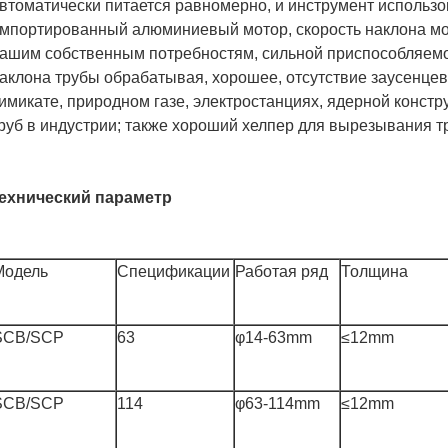
втоматически питается равномерно, и инструмент использо
мпортированный алюминиевый мотор, скорость наклона мо
ашим собственным потребностям, сильной приспособляемо
аклона трубы обрабатывая, хорошее, отсутствие заусенцев
имикате, природном газе, электростанциях, ядерной констр
руб в индустрии; также хороший хелпер для вырезывания т
ехнический параметр
Модель
Спецификации
Работая ряд
Толщина
SCB/SCP
63
φ14-63mm
≤12mm
SCB/SCP
114
φ63-114mm
≤12mm