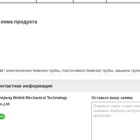
хема продукта
,
,
ег:
электрическое бевелер трубы
портативное бевелер трубы
машина трубк
онтактная информация
hejiang Wellnit Mechanical Technology
Оставьте вашу заявку
o.,Ltd