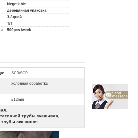
Negotiable
деревянная упаковка
3-8дней
T/T
и:
500pcs /week
да:
SCB/SCP
холодная обработка
≤12mm
вая
,
ртативной трубы скашивая
,
 трубы скашивая