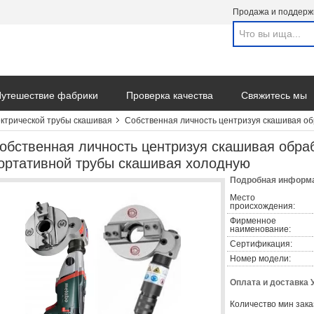
Продажа и поддерж
утешествие фабрики
Проверка качества
Свяжитесь мы
ктрической трубы скашивая
Собственная личность центризуя скашивая об
обственная личность центризуя скашивая обра
ортативной трубы скашивая холодную
Подробная информа
Место
происхождения:
Фирменное
наименование:
Сертификация:
Номер модели:
Оплата и доставка 
Количество мин зака