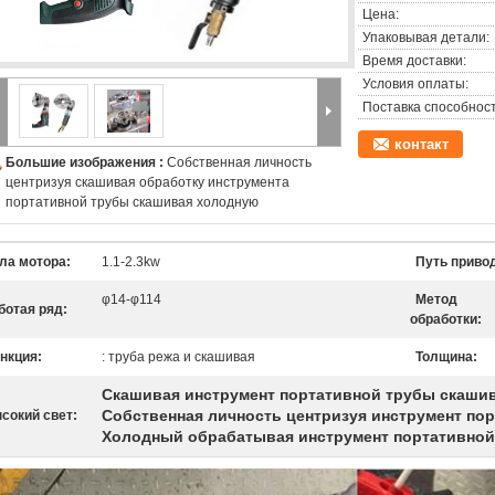
Цена:
Упаковывая детали:
Время доставки:
Условия оплаты:
Поставка способност
контакт
Большие изображения :
Собственная личность
центризуя скашивая обработку инструмента
портативной трубы скашивая холодную
ла мотора:
1.1-2.3kw
Путь приво
φ14-φ114
Метод
ботая ряд:
обработки:
нкция:
: труба режа и скашивая
Толщина:
Скашивая инструмент портативной трубы скаши
Собственная личность центризуя инструмент по
сокий свет:
Холодный обрабатывая инструмент портативной