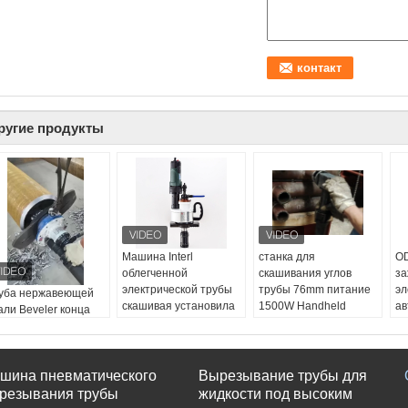
ругие продукты
Машина Interl
станка для
OD
облегченной
скашивания углов
за
электрической трубы
трубы 76mm питание
эл
уба нержавеющей
скашивая установила
1500W Handheld
ав
али Beveler конца
резец для
ручное
пи
убки портативные
растачивания
тело машины:
Сталь
дв
ашивая 240mm для
внутренних полостей
работая ряд
М
миката
15mm трубки
(внутренний
Бр
шина пневматического
Вырезывание трубы для
ло машины:
Сталь
Ряд:
18-28mm
диаметр):
28-76mm
Me
ботая ряд:
80-
резывания трубы
жидкости под высоким
Толщина:
15mm
путь питания:
ручное
М